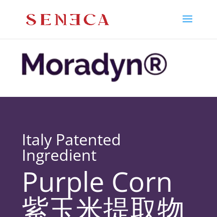
Italy Patented
Ingredient
Purple Corn
紫玉米提取物