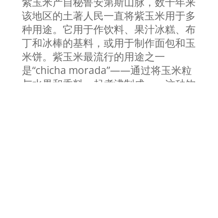
紫玉米产自秘鲁安第斯山脉，数千年来
该地区的土著人民一直将紫玉米用于多
种用途。它用于作饮料、果汁冰糕、布
丁和冰棒的基料，或用于制作面包和玉
米饼。紫玉米最流行的用途之一
是“chicha morada”——通过将玉米粒
与水果和香料一起煮沸制成——这种饮
料的历史可以追溯到印加帝国创建之
前。这种甜味饮料因其丰富的抗氧化剂
含量、维生素和矿物质而被公认为营养
强国。